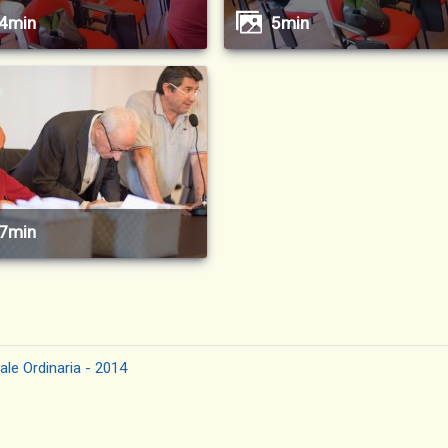
4min
5min
7min
le Ordinaria - 2014